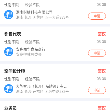
叶女士 发布 [空间设计师 ] 招聘信息
08-06
性别不限
经验不限
吕先生 发布 [业务员 ] 招聘信息
苏女士 发布 [销售总监 ] 招聘信息
湖南财捷科技有限公司
【益阳城际在线信息有限公司 】 强势入驻
申请
湖南 长沙 芙蓉区 五一大道389号华美欧大厦1013室
销售代表
面议
08-06
性别不限
经验不限
安乡丽华食品商行
申请
安乡得林居委会
空间设计师
面议
08-06
性别不限
经验不限
大陈智邦（长沙）品牌设计有限公司
申请
湖南 长沙 开福区 芙蓉中路282号银海大厦803室
业务员
面议