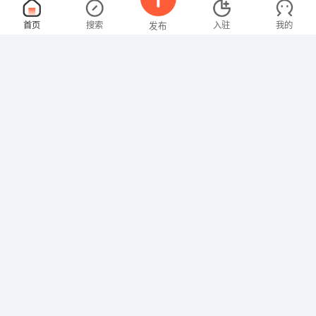
导购员
面议
首页
搜索
入驻
我的
发布
08-06
性别不限
经验不限
新地卫浴（TOTO 吉事多 阿波罗 美标
申请
生产经理
面议
招聘信息
求职简历
08-06
性别不限
经验不限
远大建筑工业有限公司
申请
湖南省常德市鼎城区灌溪镇理村2组
业务员
面议
08-06
性别不限
经验不限
好百年沙发厂
申请