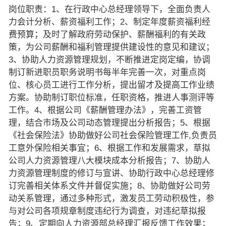
岗位职责：1、在行政中心总经理领导下，全面负责人
力会计分析、薪资福利工作；2、制定年度薪资福利经
费预算；及时了解政府劳动保护、薪酬福利的有关政
策，为公司薪酬和福利管理提供建设性的意见和建议；
3、协助人力资源管理规划，不断推进定岗定编，协调
制订新进职员职务说明书每半年完善一次，对重点岗
位、核心员工进行工作分析，提出留才及提高工作业绩
方案。协助制订职位标准，任职资格，推进人事测评等
工作。4、根据公司《薪酬管理办法》，完善工资管
理，结合市场及公司动态管理提出分析报告；5、根据
《社会保险法》协助做好公司社会保险管理工作,负责员
工意外保险相关事宜；6、根据工作和发展需求，草拟
公司人力资源管理八大模块成本分析报告；7、协助人
力资源管理制度的修订与宣讲、协助行政中心总经理修
订完善相关体系文件并督促实施；8、协助做好公司劳
动关系管理，通过多种形式，激发员工劳动积极性，参
与对公司各项规章制度违纪行为调查，对违纪草拟报
告；9、定期向人力资源部总经理汇报反馈工作效果；