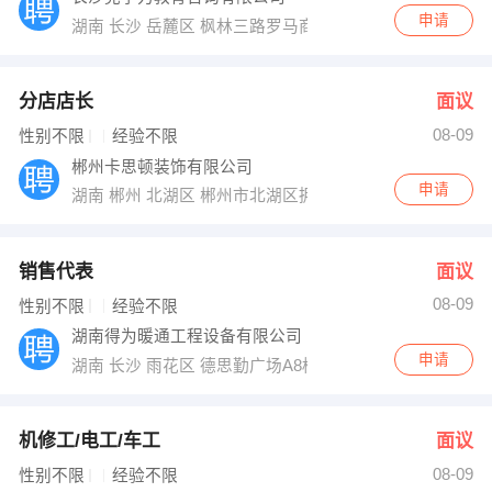
申请
湖南 长沙 岳麓区 枫林三路罗马商业广场b栋新大众创
分店店长
面议
08-09
性别不限
经验不限
郴州卡思顿装饰有限公司
申请
湖南 郴州 北湖区 郴州市北湖区拥军路湘域中央花园商业
销售代表
面议
08-09
性别不限
经验不限
湖南得为暖通工程设备有限公司
申请
湖南 长沙 雨花区 德思勤广场A8栋801和802
机修工/电工/车工
面议
08-09
性别不限
经验不限