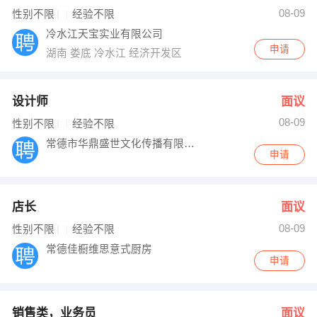
08-09
性别不限
经验不限
出纳
保险
冷水江天宝实业有限公司
申请
编辑
法律
湖南 娄底 冷水江 经济开发区
保洁
贸易采购
设计师
面议
跟单
理财顾问
08-09
性别不限
经验不限
常德市华鼎盛世文化传播有限公司
其他职位
申请
店长
面议
08-09
性别不限
经验不限
常德佳橱维思意式厨房
申请
销售类，业务员
面议