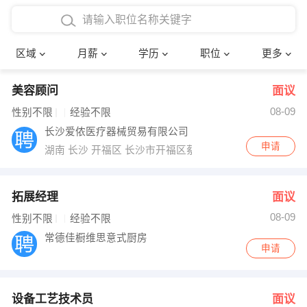
4000-5000元
本科
行政后勤
建筑装潢
确定
区域
月薪
学历
职位
更多
5000-8000元
硕士
销售岗位
教师
美容顾问
面议
8000-12000元
博士
文员
护士
08-09
性别不限
经验不限
12000-20000元
财务会计
传单派发
长沙爱侬医疗器械贸易有限公司
申请
湖南 长沙 开福区 长沙市开福区蔡锷北路金地大厦
其他
超市零售
促销导购
网络IT
保健按摩
拓展经理
面议
08-09
性别不限
经验不限
快递员
前台接待
常德佳橱维思意式厨房
申请
收银员
技术员/工程师
水电/机修
部门经理
设备工艺技术员
面议