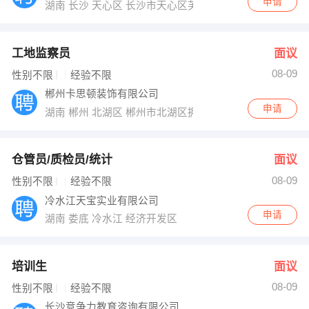
申请
湖南 长沙 天心区 长沙市天心区芙蓉中路三段汇金国际银座
工地监察员
面议
08-09
性别不限
经验不限
郴州卡思顿装饰有限公司
申请
湖南 郴州 北湖区 郴州市北湖区拥军路湘域中央花园商业
仓管员/质检员/统计
面议
08-09
性别不限
经验不限
冷水江天宝实业有限公司
申请
湖南 娄底 冷水江 经济开发区
培训生
面议
08-09
性别不限
经验不限
长沙竞争力教育咨询有限公司