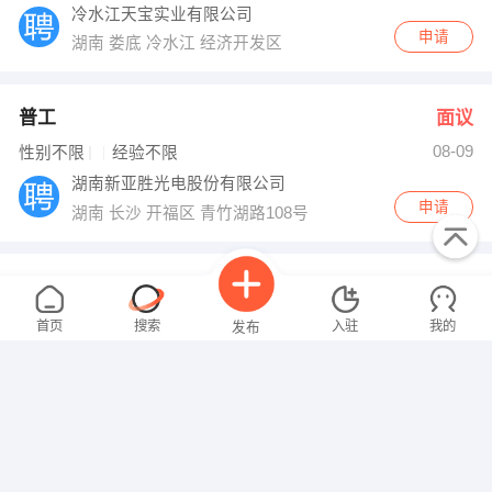
冷水江天宝实业有限公司
申请
湖南 娄底 冷水江 经济开发区
普工
面议
08-09
性别不限
经验不限
湖南新亚胜光电股份有限公司
申请
湖南 长沙 开福区 青竹湖路108号（新亚胜光电产业园）
会计
面议
08-09
性别不限
经验不限
首页
搜索
入驻
我的
发布
长沙亚标三角笔业有限公司
申请
湖南 长沙 岳麓区 湖南师范大学至善村21栋2楼
实习生
面议
08-09