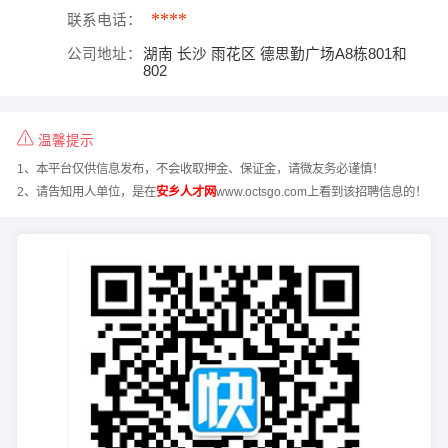
****
联系电话：
公司地址：
湖南 长沙 雨花区 德思勤广场A8栋801和
802
温馨提示
1、本平台仅供信息发布，不会收取押金、保证金，请微友务必谨慎！
2、请告知用人单位，是在
安乡人才网
www.octsgo.com上看到该招聘信息的！