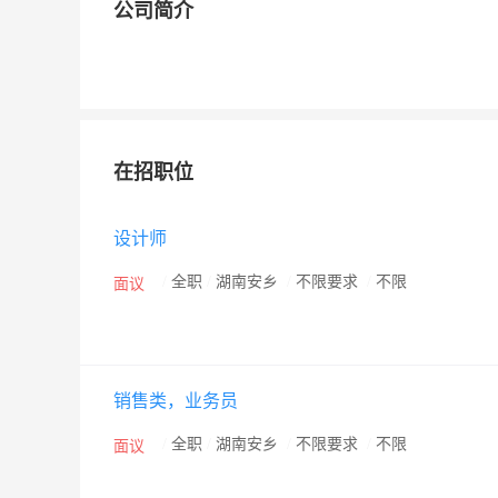
公司简介
在招职位
设计师
/
全职
/
湖南安乡
/
不限要求
/
不限
面议
销售类，业务员
/
全职
/
湖南安乡
/
不限要求
/
不限
面议