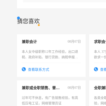
猜您喜欢
兼职会计
08月07日
求职会
本人女中级职称12年工作经验，出口退
本人 3
税、政府补贴、银行贷款、纳税申报、
欲求一
为各类公司策划，设建新账，理乱账业
计证
务，财务咨询等业务。欲求兼职会计工
查看联系方式
查
作
兼职或全职销售、普工、维修
08月07日
全职兼
过年可不休息，有广告销售经验，有高
各类全
低压电工证，网络管理员证
验，网