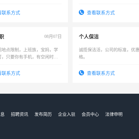
形象岗或幼儿园保安，维修水电
可为个人、门店、单位、企业
压电工证和十几年工作经验
频，培训手机拍摄剪辑，教你
看联系方式
查看联系方式
音！你也可以成为拍摄达人！
成为拍摄达人！
职
08月07日
个人保洁
间地点限制，上班族，宝妈，学
诚揽保洁活，公司的标准，优
可，只要你有手机，有空闲时
格。
单一结，一天二三十不成问题，
四五十，每天挣零花钱没问题！
看联系方式
查看联系方式
信息
招聘资讯
发布简历
企业入驻
会员中心
法律申明
们