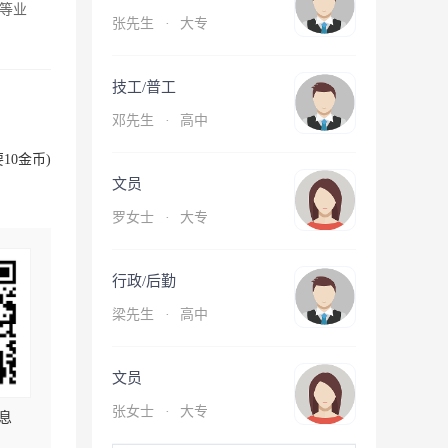
等业
张先生
·
大专
技工/普工
邓先生
·
高中
10金币)
文员
罗女士
·
大专
行政/后勤
梁先生
·
高中
文员
张女士
·
大专
息