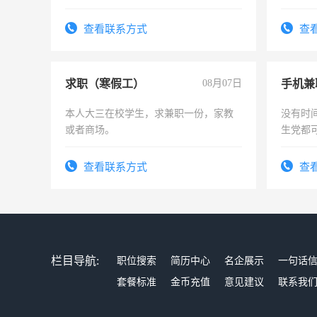
队长，
有高低
查看联系方式
查
求职（寒假工）
08月07日
手机兼
本人大三在校学生，求兼职一份，家教
没有时
或者商场。
生党都
间，一
勤快的
查看联系方式
查
栏目导航:
职位搜索
简历中心
名企展示
一句话
套餐标准
金币充值
意见建议
联系我