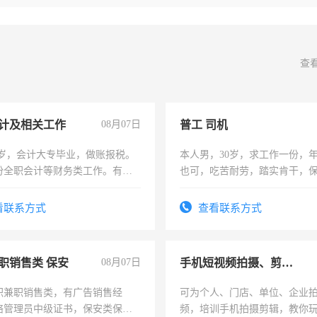
查
计及相关工作
08月07日
普工 司机
7岁，会计大专毕业，做账报税。
本人男，30岁，求工作一份，
份全职会计等财务类工作。有会
也可，吃苦耐劳，踏实肯干，
勿扰
看联系方式
查看联系方式
职销售类 保安
08月07日
手机短视频拍摄、剪辑、抖音快手
职兼职销售类，有广告销售经
可为个人、门店、单位、企业
络管理员中级证书，保安类保安
频，培训手机拍摄剪辑，教你