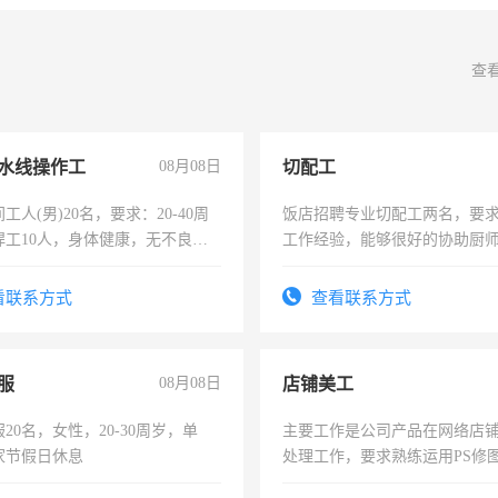
查
水线操作工
08月08日
切配工
工人(男)20名，要求：20-40周
饭店招聘专业切配工两名，要
焊工10人，身体健康，无不良嗜
工作经验，能够很好的协助厨
：4500-7000元，标准八人间住
作。包吃住，每月有公休，工资35
费发放劳保用品，两班倒，每月
4500。
看联系方式
查看联系方式
时发放工资，工作时间10小时
服
08月08日
店铺美工
20名，女性，20-30周岁，单
主要工作是公司产品在网络店
家节假日休息
处理工作，要求熟练运用PS修图
作时间每天8小时，待遇优厚。