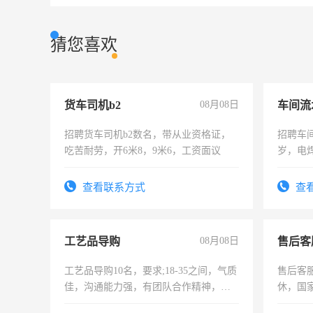
猜您喜欢
货车司机b2
08月08日
车间流
招聘货车司机b2数名，带从业资格证，
招聘车间
吃苦耐劳，开6米8，9米6，工资面议
岁，电
好。薪资
宿，免
查看联系方式
查
25号准
工艺品导购
08月08日
售后客
工艺品导购10名，要求;18-35之间，气质
售后客服
佳，沟通能力强，有团队合作精神，有
休，国
上进心，有工作经验者优先！