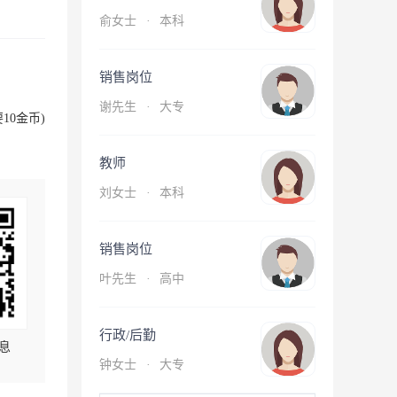
俞女士
·
本科
销售岗位
谢先生
·
大专
10金币)
教师
刘女士
·
本科
销售岗位
叶先生
·
高中
行政/后勤
息
钟女士
·
大专