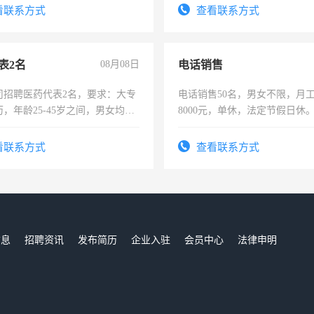
看联系方式
查看联系方式
表2名
08月08日
电话销售
司招聘医药代表2名，要求：大专
电话销售50名，男女不限，月工资
，年龄25-45岁之间，男女均
8000元，单休，法定节假日休
要具有营销经验，从事过医药代
有医学资质的优先，底薪+绩效，
看联系方式
查看联系方式
。
信息
招聘资讯
发布简历
企业入驻
会员中心
法律申明
们