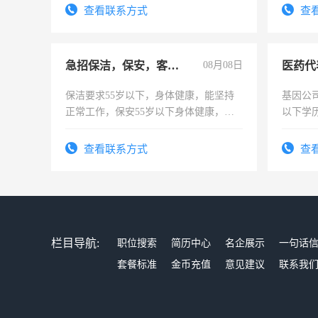
查看联系方式
查
急招保洁，保安，客服，工程
08月08日
医药代
保洁要求55岁以下，身体健康，能坚持
基因公
正常工作，保安55岁以下身体健康，有
以下学历
责任心形象端庄，遵纪守法，无犯罪记
可，需
录，客服要求45岁以下高中以上文化，
表或者
查看联系方式
查
懂电脑工作认真，性格开朗有良好沟通
交五险
能力，工程，懂水电维修。
栏目导航:
职位搜索
简历中心
名企展示
一句话
套餐标准
金币充值
意见建议
联系我