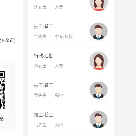
沈女士
·
大专
技工/普工
钟先生
·
中专/技校
10金币)
行政/后勤
范女士
·
大专
技工/普工
罗先生
·
高中
技工/普工
息
马先生
·
高中