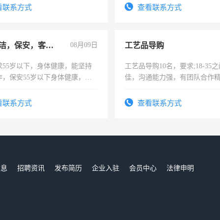
表或者有医学资质的优先，底薪
看联系方式
查看联系方式
交五险。
急招保洁，保安，客服，工程
08月09日
工艺品导购
求55岁以下，身体健康，能坚持
工艺品导购10名，要求;18-35
作，保安55岁以下身体健康，有
佳，沟通能力强，有团队合作
形象端庄，遵纪守法，无犯罪记
上进心，有工作经验者优先！
服要求45岁以下高中以上文化，
看联系方式
查看联系方式
工作认真，性格开朗有良好沟通
工程，懂水电维修。
信息
招聘资讯
发布简历
企业入驻
会员中心
法律申明
们