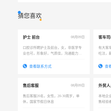
猜您喜欢
护士 前台
08月09日
客车司
口腔诊所聘护士及前台，女，非医学专
有大客
业也可，形象好，气质佳，沟通能力
吃注，
强。面试，周日休息。
查看联系方式
查
售后客服
08月09日
外贸人
售后客服20名，女性，20-30周岁，单
本地企
休，国家节假日休息
售经验