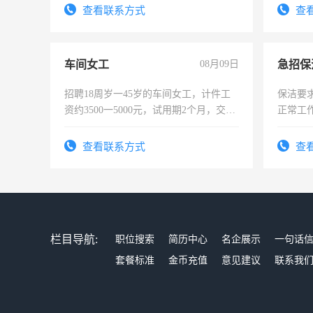
查看联系方式
查
车间女工
08月09日
招聘18周岁一45岁的车间女工，计件工
保洁要
资约3500一5000元，试用期2个月，交五
正常工
险，有年薪假，年底福利
责任心
录，客
查看联系方式
查
懂电脑
能力，
栏目导航:
职位搜索
简历中心
名企展示
一句话
套餐标准
金币充值
意见建议
联系我