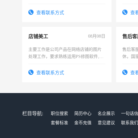
操作，
试用期1
查看联系方式
查
店铺美工
08月08日
售后客
主要工作是公司产品在网络店铺的图片
售后客服
处理工作，要求熟练运用PS修图软件,工
休，国
作时间每天8小时，待遇优厚。
查看联系方式
查
栏目导航:
职位搜索
简历中心
名企展示
一句话
套餐标准
金币充值
意见建议
联系我