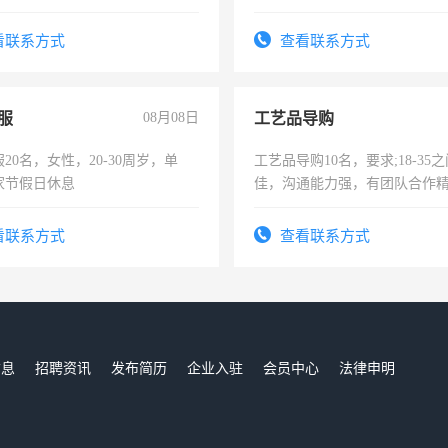
工作态度认真，具有团队精神，
险，有年薪假，年底福利
-3个月，转正后交纳五险，
看联系方式
查看联系方式
服
08月08日
工艺品导购
20名，女性，20-30周岁，单
工艺品导购10名，要求;18-35
家节假日休息
佳，沟通能力强，有团队合作
上进心，有工作经验者优先！
看联系方式
查看联系方式
信息
招聘资讯
发布简历
企业入驻
会员中心
法律申明
们