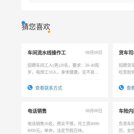
猜您喜欢
车间流水线操作工
08月08日
货车司
招聘车间工人(男)20名，要求：20-40周
招聘货
岁，电焊工10人，身体健康，无不良嗜
吃苦耐劳
好。薪资：4500-7000元，标准八人间住
宿，免费发放劳保用品，两班倒，每月
查看联系方式
查
25号准时发放工资，工作时间10小时
电话销售
08月08日
车险内
电话销售50名，男女不限，月工资4000-
负责车
8000元，单休，法定节假日休。
历，女性