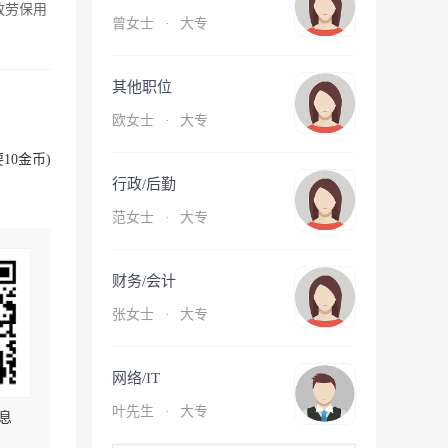
放劳保用
曾女士
·
大专
其他职位
欧女士
·
大专
10金币)
行政/后勤
范女士
·
大专
财务/会计
张女士
·
大专
网络/IT
叶先生
·
大专
息