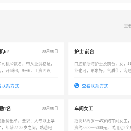
查
机b2
08月08日
护士 前台
车司机b2数名，带从业资格证，
口腔诊所聘护士及前台，女，
，开6米8，9米6，工资面议
业也可，形象好，气质佳，沟
强。面试，周日休息。
看联系方式
查看联系方式
勤1名
08月08日
车间女工
险报价出单，要求：大专以上学
招聘18周岁一45岁的车间女工
，年龄22-35岁之间，熟悉电脑
资约3500一5000元，试用期2